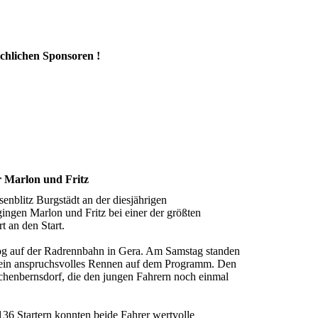
ichlichen Sponsoren !
r Marlon und Fritz
enblitz Burgstädt an der diesjährigen
gingen Marlon und Fritz bei einer der größten
 an den Start.
og auf der Radrennbahn in Gera. Am Samstag standen
e ein anspruchsvolles Rennen auf dem Programm. Den
chenbernsdorf, die den jungen Fahrern noch einmal
136 Startern konnten beide Fahrer wertvolle