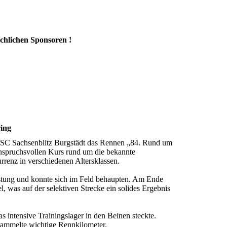
ichlichen Sponsoren !
ring
RSC Sachsenblitz Burgstädt das Rennen „84. Rund um
spruchsvollen Kurs rund um die bekannte
rrenz in verschiedenen Altersklassen.
Leistung und konnte sich im Feld behaupten. Am Ende
, was auf der selektiven Strecke ein solides Ergebnis
as intensive Trainingslager in den Beinen steckte.
sammelte wichtige Rennkilometer.