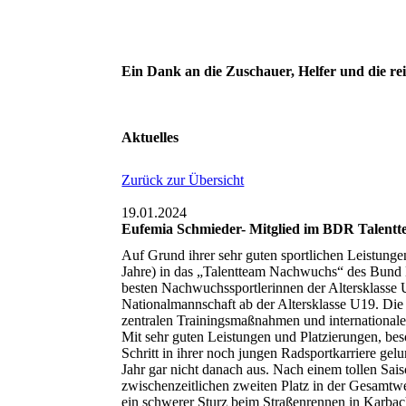
Ein Dank an die Zuschauer, Helfer und die re
Aktuelles
Zurück zur Übersicht
19.01.2024
Eufemia Schmieder- Mitglied im BDR Talentt
Auf Grund ihrer sehr guten sportlichen Leistun
Jahre) in das „Talentteam Nachwuchs“ des Bund 
besten Nachwuchssportlerinnen der Altersklasse U
Nationalmannschaft ab der Altersklasse U19. Die
zentralen Trainingsmaßnahmen und internationale
Mit sehr guten Leistungen und Platzierungen, beso
Schritt in ihrer noch jungen Radsportkarriere ge
Jahr gar nicht danach aus. Nach einem tollen Sai
zwischenzeitlichen zweiten Platz in der Gesamtw
ein schwerer Sturz beim Straßenrennen in Karbac