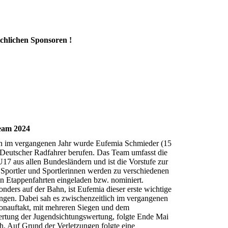
ichlichen Sponsoren !
eam 2024
gen im vergangenen Jahr wurde Eufemia Schmieder (15
Deutscher Radfahrer berufen. Das Team umfasst die
17 aus allen Bundesländern und ist die Vorstufe zur
 Sportler und Sportlerinnen werden zu verschiedenen
n Etappenfahrten eingeladen bzw. nominiert.
nders auf der Bahn, ist Eufemia dieser erste wichtige
lungen. Dabei sah es zwischenzeitlich im vergangenen
sonauftakt, mit mehreren Siegen und dem
ertung der Jugendsichtungswertung, folgte Ende Mai
h. Auf Grund der Verletzungen folgte eine