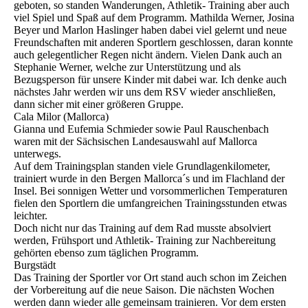
geboten, so standen Wanderungen, Athletik- Training aber auch
viel Spiel und Spaß auf dem Programm. Mathilda Werner, Josina
Beyer und Marlon Haslinger haben dabei viel gelernt und neue
Freundschaften mit anderen Sportlern geschlossen, daran konnte
auch gelegentlicher Regen nicht ändern. Vielen Dank auch an
Stephanie Werner, welche zur Unterstützung und als
Bezugsperson für unsere Kinder mit dabei war. Ich denke auch
nächstes Jahr werden wir uns dem RSV wieder anschließen,
dann sicher mit einer größeren Gruppe.
Cala Milor (Mallorca)
Gianna und Eufemia Schmieder sowie Paul Rauschenbach
waren mit der Sächsischen Landesauswahl auf Mallorca
unterwegs.
Auf dem Trainingsplan standen viele Grundlagenkilometer,
trainiert wurde in den Bergen Mallorca´s und im Flachland der
Insel. Bei sonnigen Wetter und vorsommerlichen Temperaturen
fielen den Sportlern die umfangreichen Trainingsstunden etwas
leichter.
Doch nicht nur das Training auf dem Rad musste absolviert
werden, Frühsport und Athletik- Training zur Nachbereitung
gehörten ebenso zum täglichen Programm.
Burgstädt
Das Training der Sportler vor Ort stand auch schon im Zeichen
der Vorbereitung auf die neue Saison. Die nächsten Wochen
werden dann wieder alle gemeinsam trainieren. Vor dem ersten