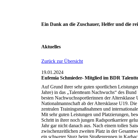
Ein Dank an die Zuschauer, Helfer und die re
Aktuelles
Zurück zur Übersicht
19.01.2024
Eufemia Schmieder- Mitglied im BDR Talentt
Auf Grund ihrer sehr guten sportlichen Leistun
Jahre) in das „Talentteam Nachwuchs“ des Bund 
besten Nachwuchssportlerinnen der Altersklasse U
Nationalmannschaft ab der Altersklasse U19. Die
zentralen Trainingsmaßnahmen und internationale
Mit sehr guten Leistungen und Platzierungen, beso
Schritt in ihrer noch jungen Radsportkarriere ge
Jahr gar nicht danach aus. Nach einem tollen Sai
zwischenzeitlichen zweiten Platz in der Gesamtw
ein schwerer Sturz beim Straßenrennen in Karbac