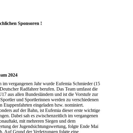
ichlichen Sponsoren !
eam 2024
gen im vergangenen Jahr wurde Eufemia Schmieder (15
Deutscher Radfahrer berufen. Das Team umfasst die
17 aus allen Bundesländern und ist die Vorstufe zur
 Sportler und Sportlerinnen werden zu verschiedenen
n Etappenfahrten eingeladen bzw. nominiert.
nders auf der Bahn, ist Eufemia dieser erste wichtige
lungen. Dabei sah es zwischenzeitlich im vergangenen
sonauftakt, mit mehreren Siegen und dem
ertung der Jugendsichtungswertung, folgte Ende Mai
h. Auf Grund der Verletzungen folgte eine